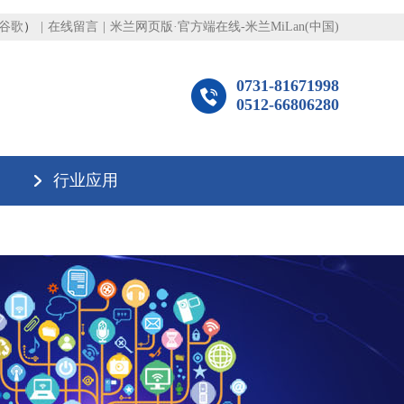
谷歌
）
|
在线留言
|
米兰网页版·官方端在线-米兰MiLan(中国)
0731-81671998
0512-66806280
行业应用