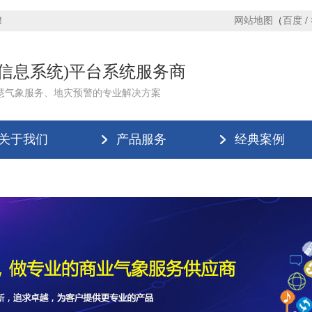
！
网站地图
（
百度
/
理信息系统)平台系统服务商
慧气象服务、地灾预警的专业解决方案
关于我们
产品服务
经典案例
网页版·官方端在线-米兰MiLan(中国)