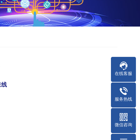
除
在线客服
在线
服务热线
微信咨询