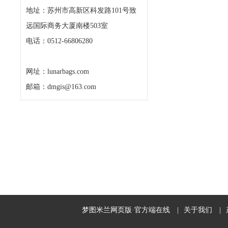
地址：苏州市高新区科发路101号致
远国际商务大厦南楼503室
电话：0512-66806280
网址：lunarbags.com
邮箱：dmgis@163.com
梦图米兰网页版·官方端在线
|
关于我们
|