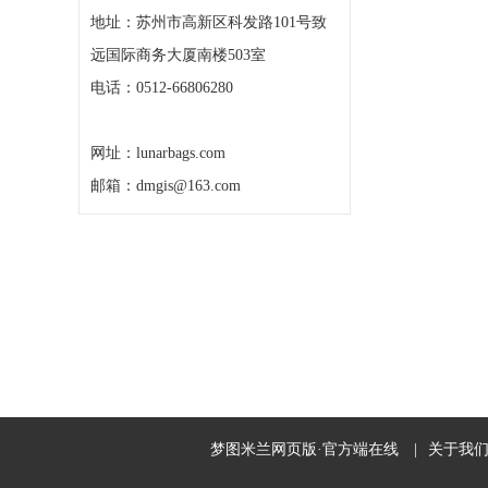
地址：苏州市高新区科发路101号致
远国际商务大厦南楼503室
电话：0512-66806280
网址：lunarbags.com
邮箱：dmgis@163.com
梦图米兰网页版·官方端在线
|
关于我