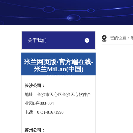
您的位置：
关于我们
米兰网页版·官方端在线-
米兰MiLan(中国)
CONTACT US
长沙公司：
地址：长沙市天心区长沙天心软件产
业园B座803-804
电话：0731-81671998
苏州公司：