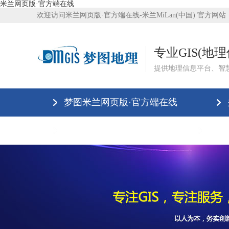
米兰网页版·官方端在线
欢迎访问米兰网页版·官方端在线-米兰MiLan(中国) 官方网站
专业GIS(地
提供地理信息平台、智
梦图米兰网页版·官方端在线
米兰网页版·官方端在线
米兰